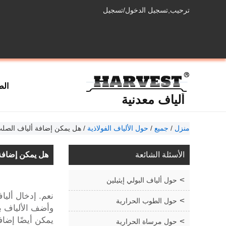
ترحيب,
تسجيل الدخول
/
تسجيل
الص
ألياف معدنية
منزل
/
جميع
/
حول الألياف الفولاذية
/
هل يمكن إضافة ألياف الصلب
الأسئلة الشائعة
هل يمكن إضافة
حول ألياف البولي إيثيلين
نعم. إدخال ألي
حول الطوب الحرارية
وأضف الألياف ببطء إلى ال
يمكن أيضًا إضاف
حول مرساة الحرارية