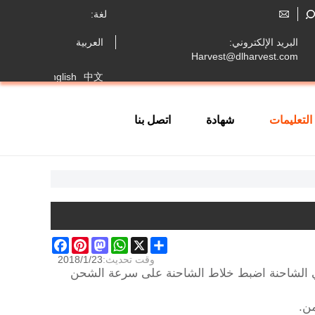
لغة:
البريد الإلكتروني:
العربية
Harvest@dlharvest.com
Français
English
中文
التعليمات
شهادة
اتصل بنا
Facebook
Pinterest
Mastodon
WhatsApp
Share
X
وقت تحديث:
2018/1/23
في الشاحنة اضبط خلاط الشاحنة على سرعة الشحن
من.