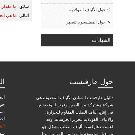
سابق
ما مقدار 
حول الألياف الفولاذية
التالي
ما هي الخر
حول المغنيسيوم تنصهر
الشهادات
حول هارفيست
ال
الص
داليان هارفست المعادن الألياف المحدودة هي
حول
شركة مشتركة بين الصين وفرنسا، وتخصص
منت
في إنتاج ألياف الصلب المقاوم للحرارة،
أخب
والألياف الفولاذية لتعزيز الخرسانة. وقد
الت
اعتمدت هارفست ألياف الصلب بشكل جيد
شها
من قبل مجموعة واسعة من المهنيين، مثل