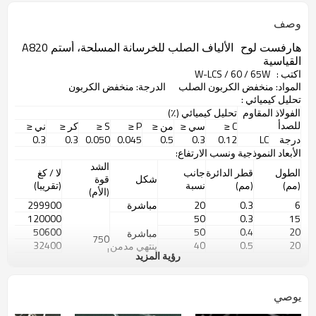
وصف
هارفست لوح
الألياف الصلب للخرسانة المسلحة، أستم A820
القياسية
اكتب :
W-LCS / 60 / 65W
المواد:
منخفض الكربون الصلب
الدرجة:
منخفض الكربون
تحليل كيميائي :
الفولاذ المقاوم
تحليل كيميائي (٪)
للصدأ
C
≤
سي
≤
من
≤
P
≤
S
≤
كر
≤
ني
≤
درجة
LC
0.12
0.3
0.5
0.045
0.050
0.3
0.3
الأبعاد النموذجية ونسب الارتفاع:
الشد
الطول
قطر الدائرة
جانب
لا / كغ
شكل
قوة
(مم)
(مم)
نسبة
(تقريبا)
(الأم)
6
0.3
20
مباشرة
299900
120000
50
0.3
15
50600
50
0.4
20
مباشرة
750
32400
40
0.5
20
ينتهي مدمن
|
رؤية المزيد
25
0.4
62.5
مخدرات
40500
3000
تموج
25900
50
0.5
25
W12
33700
75
0.4
30
يوصي
21600
60
0.5
30
* طول الألياف الأخرى يمكن تصنيعها بناء على طلبها؛