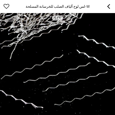
W-لس لوح ألياف الصلب للخرسانة المسلحة
5
/
1