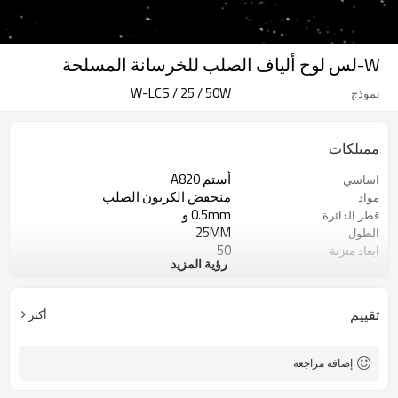
W-لس لوح ألياف الصلب للخرسانة المسلحة
W-LCS / 25 / 50W
نموذج
ممتلكات
أستم A820
اساسي
منخفض الكربون الصلب
مواد
0.5mm و
قطر الدائرة
25MM
الطول
50
ابعاد متزنة
رؤية المزيد
مجعد
شكل
دائرة
المقطع العرضي
ضوء أسود
سطح - المظهر الخارجي
تقييم
أكثر
إضافة مراجعة