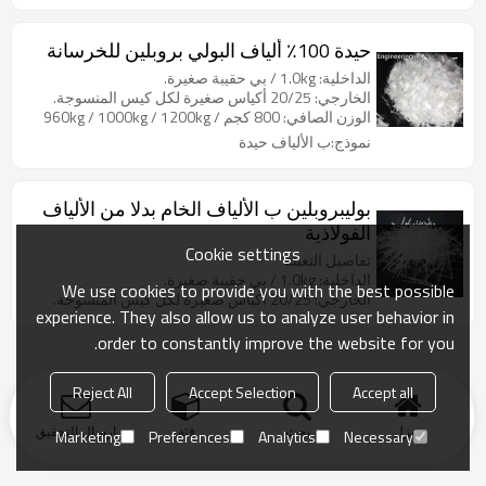
حيدة 100٪ ألياف البولي بروبلين للخرسانة
الداخلية: 1.0kg / بي حقيبة صغيرة.
الخارجي: 20/25 أكياس صغيرة لكل كيس المنسوجة.
الوزن الصافي: 800 كجم / 960kg / 1000kg / 1200kg
نموذج:ب الألياف حيدة
بوليبروبلين ب الألياف الخام بدلا من الألياف
الفولاذية
Cookie settings
تفاصيل التعبئة
الداخلية: 1.0kg / بي حقيبة صغيرة.
We use cookies to provide you with the best possible
الخارجي: 20/25 أكياس صغيرة لكل كيس المنسوجة.
experience. They also allow us to analyze user behavior in
order to constantly improve the website for you.
Reject All
Accept Selection
Accept all
منزل
بحث
فئة
ارسال التحقيق
Marketing
Preferences
Analytics
Necessary