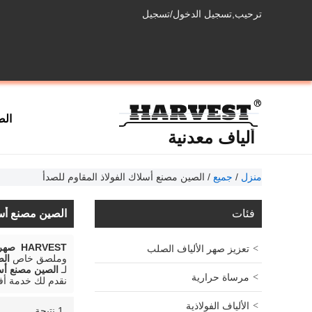
ترحيب,
تسجيل الدخول
/
تسجيل
الص
ألياف معدنية
منزل
/
جميع
/
الصين مصنع أسلاك الفولاذ المقاوم للصدأ
فئات
الصين مصنع أسل
HARVEST صهر المواد المصنعة
تعزيز صهر الألياف الصلب
وملصق خاص
الص
لـ
الصين مصنع أسل
مرساة حرارية
نقدم لك خدمة أ
الألياف الفولاذية
1 نتيجة
قائمة