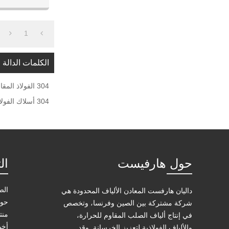
1
الكلمات الدالة
304 الفولاذ المقاوم للصدأ القياسية أسلاك الفولاذ
304 أسلاك الفولاذ المقاوم للصدأ
حول هارفيست
ال
الص
داليان هارفست المعادن الألياف المحدودة هي
حول
شركة مشتركة بين الصين وفرنسا، وتخصص
منت
في إنتاج ألياف الصلب المقاوم للحرارة،
أخب
والألياف الفولاذية لتعزيز الخرسانة. وقد