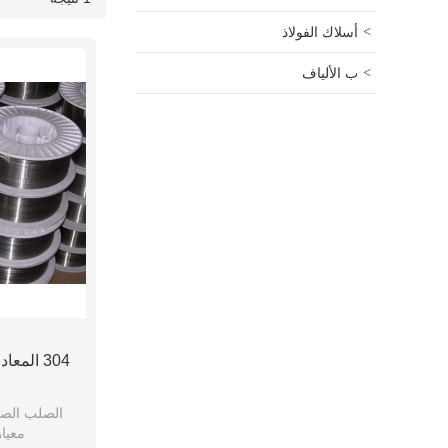
عرض
أسلاك الفولاذ
ب الألياف
304 المع
الصلب الص
معيا