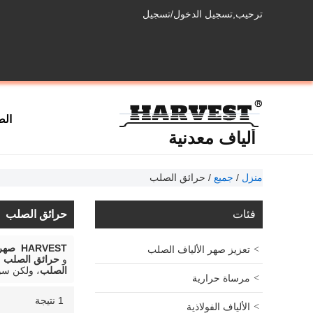
ترحيب,
تسجيل الدخول
/
تسجيل
الص
ألياف معدنية
منزل
/
جميع
/
حرائق الصلب
فئات
حرائق الصلب
HARVEST صهر المواد المصنعة
تعزيز صهر الألياف الصلب
و
حرائق الصلب
ع
الصلب
، ولكن سو
مرساة حرارية
1 نتيجة
قائمة
عرض
الألياف الفولاذية