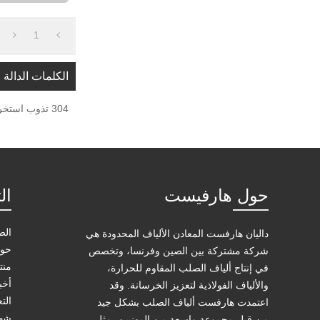
1
الكلمات الدالة
304 تذوب استخراج الألياف الفولاذية
حول هارفيست
ال
الص
داليان هارفست المعادن الألياف المحدودة هي
حول
شركة مشتركة بين الصين وفرنسا، وتخصص
منت
في إنتاج ألياف الصلب المقاوم للحرارة،
أخب
والألياف الفولاذية لتعزيز الخرسانة. وقد
الت
اعتمدت هارفست ألياف الصلب بشكل جيد
شها
من قبل مجموعة واسعة من المهنيين، مثل