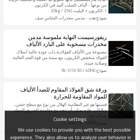
من نوعها - ألياف الصلب أليند في الكرتون
1. الكرتون + البليت (20kg / 25k
نموذج:هت - مدمن مخدرات النحاس سف
ريفورسيمنت النهاية ملموسة مدمن
مخدرات مسحوبة على البارد الألياف
الفولاذية مصنع
مصنوعة من الألياف الفولاذية ذات جودة عالية أسلاك
الفولاذ منخفض الكربون، مع سمة من قوة الشد العالية،
وصلابة جيدة،
نموذج:W-310/30 / 40HE
ورقة شق الفولاذ المقاوم للصدأ الألياف
للمواد المقاومة للحرارة
قسمها هو غير النظامية الهلال من نوع مع سطح خشن،
وبالتالي، فإنه يمكن أن تتحد مع مقاومة للحريق المواد
بشكل جيد.
Cookie settings
نموذج:S-304/25 / 50SP
We use cookies to provide you with the best possible
experience. They also allow us to analyze user behavior in