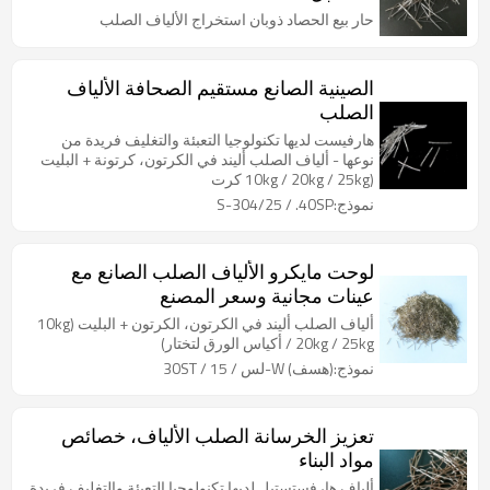
حار بيع الحصاد ذوبان استخراج الألياف الصلب
الصينية الصانع مستقيم الصحافة الألياف
الصلب
هارفيست لديها تكنولوجيا التعبئة والتغليف فريدة من
نوعها - ألياف الصلب أليند في الكرتون، كرتونة + البليت
(10kg / 20kg / 25kg كرت
نموذج:S-304/25 / .40SP
لوحت مايكرو الألياف الصلب الصانع مع
عينات مجانية وسعر المصنع
ألياف الصلب أليند في الكرتون، الكرتون + البليت (10kg
/ 20kg / 25kg أكياس الورق لتختار)
نموذج:(هسف) W-لس / 15 / 30ST
تعزيز الخرسانة الصلب الألياف، خصائص
مواد البناء
ألياف هارفستستيل لديها تكنولوجيا التعبئة والتغليف فريدة